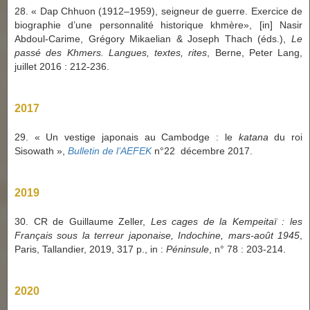
28. « Dap Chhuon (1912–1959), seigneur de guerre. Exercice de
biographie d’une personnalité historique khmère», [in] Nasir
Abdoul-Carime, Grégory Mikaelian & Joseph Thach (éds.),
Le
passé des Khmers. Langues, textes, rites
, Berne, Peter Lang,
juillet 2016 : 212-236.
2017
29. «
Un vestige japonais au Cambodge : le
katana
du roi
Sisowath
»,
Bulletin de l’AEFEK
n°22 décembre 2017.
2019
30.
CR de Guillaume Zeller,
Les cages de la Kempeitaï : les
Français sous la terreur japonaise, Indochine, mars-août 1945
,
Paris, Tallandier, 2019, 317 p.
, in :
Péninsule
, n° 78 : 203-214.
2020