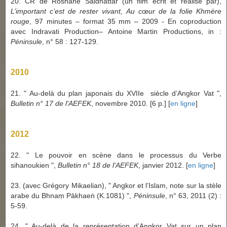
20. CR de Roshane Saidnattar (un film écrit et réalisé par),
L’important c’est de rester vivant, Au cœur de la folie Khmère
rouge
, 97 minutes – format 35 mm – 2009 - En coproduction
avec Indravati Production– Antoine Martin Productions, in :
Péninsule
, n° 58 : 127-129.
2010
21. " Au-delà du plan japonais du XVIIe siècle d’Angkor Vat ",
Bulletin n° 17 de l'AEFEK
, novembre 2010. [6 p.] [
en ligne
]
2012
22. " Le pouvoir en scène dans le processus du Verbe
sihanoukien ",
Bulletin n° 18 de l'AEFEK
, janvier 2012. [
en ligne
]
23. (avec Grégory Mikaelian), " Angkor et l’Islam, note sur la stèle
arabe du Bhnaṃ Pākhaeṅ (K.1081) ",
Péninsule
, n° 63, 2011 (2) :
5-59.
24. " Au-delà de la représentation d’Angkor Vat sur un plan