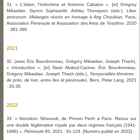
31. « L'Islam, l'Indochine et Antoinre Cabaton », [in] Grégory
Mikaelian, Siyonn Sophearith, Ashley Thompson (éds.),
Liber
amicorum
.
Mélanges réunis en homage à Ang Chouléan
, Paris,
Association Péninsule et Association des Amis de Yosothor, 2020
: 381-390.
2021
32. (avec Éric Bourdonneau,
Grégory Mikaelian,
Joseph Thach),
« Introduction », [in] Nasir Abdoul-Carime, Éric Bourdonneau,
Grégory Mikaelian, Joseph Thach (éds.),
Temporalités khmères :
de près, de loin, entre îles et péninsules
, Bern, Peter Lang, 2021
: 25-35.
2022
33.
«
Norodom Sihanouk, de Phnom Penh à Paris. Retour sur
une double légitimation royale par deux régimes français (1941-
1946)
»
,
Péninsule
83, 2021 : 91-124. [Numéro publié en 2022]