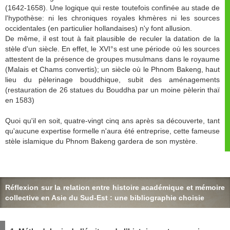
(1642-1658). Une logique qui reste toutefois confinée au stade de
l'hypothèse: ni les chroniques royales khmères ni les sources
occidentales (en particulier hollandaises) n'y font allusion.
De même, il est tout à fait plausible de reculer la datation de la
stèle d'un siècle. En effet, le XVI°s est une période où les sources
attestent de la présence de groupes musulmans dans le royaume
(Malais et Chams convertis); un siècle où le Phnom Bakeng, haut
lieu du pèlerinage bouddhique, subit des aménagements
(restauration de 26 statues du Bouddha par un moine pèlerin thaï
en 1583)
Quoi qu'il en soit, quatre-vingt cinq ans après sa découverte, tant
qu'aucune expertise formelle n'aura été entreprise, cette fameuse
stèle islamique du Phnom Bakeng gardera de son mystère.
Réflexion sur la relation entre histoire académique et mémoire
collective en Asie du Sud-Est : une bibliographie choisie