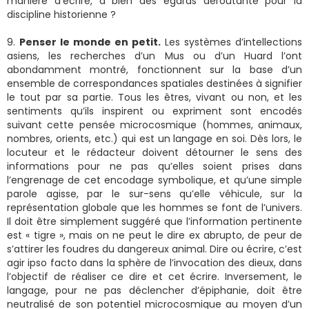
manière d’écrire, à bien des égards déroutante pour la
discipline historienne ?
9.
Penser le monde en petit.
Les systèmes d’intellections
asiens, les recherches d’un Mus ou d’un Huard l’ont
abondamment montré, fonctionnent sur la base d’un
ensemble de correspondances spatiales destinées à signifier
le tout par sa partie. Tous les êtres, vivant ou non, et les
sentiments qu’ils inspirent ou expriment sont encodés
suivant cette pensée microcosmique (hommes, animaux,
nombres, orients, etc.) qui est un langage en soi. Dès lors, le
locuteur et le rédacteur doivent détourner le sens des
informations pour ne pas qu’elles soient prises dans
l’engrenage de cet encodage symbolique, et qu’une simple
parole agisse, par le sur-sens qu’elle véhicule, sur la
représentation globale que les hommes se font de l’univers.
Il doit être simplement suggéré que l’information pertinente
est « tigre », mais on ne peut le dire ex abrupto, de peur de
s’attirer les foudres du dangereux animal. Dire ou écrire, c’est
agir ipso facto dans la sphère de l’invocation des dieux, dans
l’objectif de réaliser ce dire et cet écrire. Inversement, le
langage, pour ne pas déclencher d’épiphanie, doit être
neutralisé de son potentiel microcosmique au moyen d’un