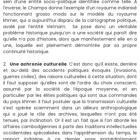
sein d’une entité socio-politique identifiée comme telle. A
l’inverse, le Champa donne l’exemple d’un royaume indianisé
fonctionnant grosso modo sur le modèle du royaume
khmer, qui a aujourd’hui disparu de la cartographie politique,
avalé par l’entité Vietnam. Se pose donc un véritable
problème historique puisqu’on a une société qui paraît dire
qu’elle n’a pas d’histoire, alors que manifestement elle en a
une, laquelle est pleinement démontrée par sa propre
continuité historique.
2.
Une achronie culturelle
. C’est donc qu’il existe, derrière
et au-delà des accidents politiques évoqués (invasions,
guerres civiles), des raisons culturelles à cette situation, dont
il faut supposer qu’elles sont de l’ordre du choix conscient,
assumé par la société de l’époque moyenne, et en
particulier par les élites politiques qui sont aux commandes
du pays khmer. Il faut postuler que la transmission culturelle
s’est opérée sciemment dans un ailleurs anthropologique
qui a joué le rôle des archives, lesquelles n’ont pas été
tenues, par inclination. Or il est un fait que si l’on aborde les
affaires cambodgiennes à partir des traditions intellectuelles
occidentales spécialisées dans l’appréhension du temps, le
rapport indigène à ce dernier pose immédiatement