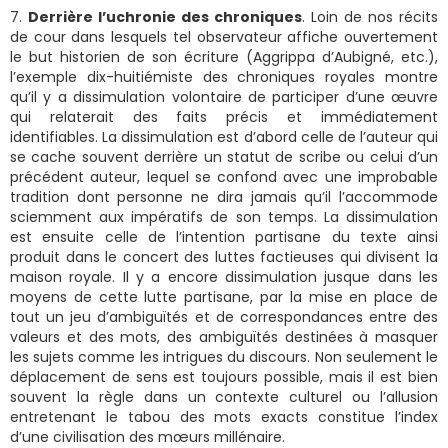
7.
Derrière l’uchronie des chroniques
. Loin de nos récits
de cour dans lesquels tel observateur affiche ouvertement
le but historien de son écriture (Aggrippa d’Aubigné, etc.),
l’exemple dix-huitiémiste des chroniques royales montre
qu’il y a dissimulation volontaire de participer d’une œuvre
qui relaterait des faits précis et immédiatement
identifiables. La dissimulation est d’abord celle de l’auteur qui
se cache souvent derrière un statut de scribe ou celui d’un
précédent auteur, lequel se confond avec une improbable
tradition dont personne ne dira jamais qu’il l’accommode
sciemment aux impératifs de son temps. La dissimulation
est ensuite celle de l’intention partisane du texte ainsi
produit dans le concert des luttes factieuses qui divisent la
maison royale. Il y a encore dissimulation jusque dans les
moyens de cette lutte partisane, par la mise en place de
tout un jeu d’ambiguïtés et de correspondances entre des
valeurs et des mots, des ambiguïtés destinées à masquer
les sujets comme les intrigues du discours. Non seulement le
déplacement de sens est toujours possible, mais il est bien
souvent la règle dans un contexte culturel ou l’allusion
entretenant le tabou des mots exacts constitue l’index
d’une civilisation des mœurs millénaire.