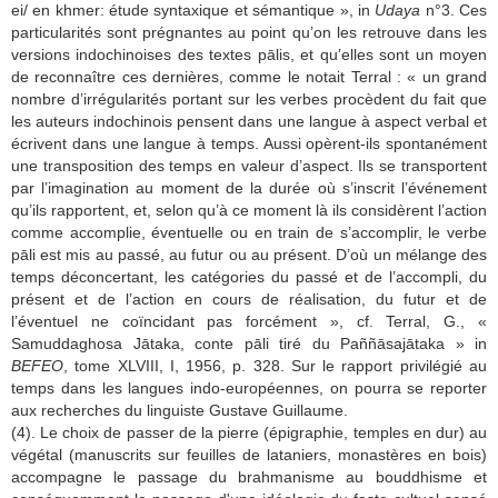
ei/ en khmer: étude syntaxique et sémantique », in
Udaya
n°3. Ces
particularités sont prégnantes au point qu’on les retrouve dans les
versions indochinoises des textes pālis, et qu’elles sont un moyen
de reconnaître ces dernières, comme le notait Terral : « un grand
nombre d’irrégularités portant sur les verbes procèdent du fait que
les auteurs indochinois pensent dans une langue à aspect verbal et
écrivent dans une langue à temps. Aussi opèrent-ils spontanément
une transposition des temps en valeur d’aspect. Ils se transportent
par l’imagination au moment de la durée où s’inscrit l’événement
qu’ils rapportent, et, selon qu’à ce moment là ils considèrent l’action
comme accomplie, éventuelle ou en train de s’accomplir, le verbe
pāli est mis au passé, au futur ou au présent. D’où un mélange des
temps déconcertant, les catégories du passé et de l’accompli, du
présent et de l’action en cours de réalisation, du futur et de
l’éventuel ne coïncidant pas forcément », cf. Terral, G., «
Samuddaghosa Jātaka, conte pāli tiré du Paññāsajātaka » in
BEFEO
, tome XLVIII, I, 1956, p. 328. Sur le rapport privilégié au
temps dans les langues indo-européennes, on pourra se reporter
aux recherches du linguiste Gustave Guillaume.
(4). Le choix de passer de la pierre (épigraphie, temples en dur) au
végétal (manuscrits sur feuilles de lataniers, monastères en bois)
accompagne le passage du brahmanisme au bouddhisme et