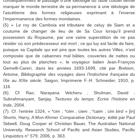
conséquemment le passage d'une idéologie du faste cultuel sensé
marquer le monde terrestre de sa permanence à une idéologie de
l'ascétisme des formes religieuses exprimant à l'inverse
l'impermanence des formes mondaines.
(5) « Le roy de Camboia est tributaire de celuy de Siam et a
coutume de changer de lieu de de Sa Cour lorsqu’il prend
possession du Royaume, par une vaine superstition de ne pas
résider où son prédecesseur est mort ; ce qui luy est facile de faire,
puisque sa Capitale qui est pire que toutes les autres Villes, n’est
composée que de cabannes mal bâties, couvertes de nattes ou
tout au plus de planches », le voyageur italien Jean-François
Gemelli-Careri, dans les années 1693-1699, cité par Brebion,
Antoine,
Bibliographie des voyages dans l’Indochine française du
IXe au XIXe siècle
, Saigon, Imprimerie F.-H. Schneider, 1910, p.
116.
(6). Cf. Rao, Narayana Velcheru ; Shulman, David ;
Subrahmanyam, Sanjay,
Textures du temps. Ecrire l’histoire en
Inde
, 2004.
(7). Cf. l’entrée 1324, « *cim ; *ciim ; ciәm ; *caim ; cim
bird
» [in]
Shorto, Harry,
A Mon-Khmer Comparative Dictionary
, édité par Paul
Sidwell, Doug Cooper et Christian Bauer, The Australian National
University, Research School of Pacific and Asian Studies, Pacific
Linguistics n° 579, 2006, p. 363.