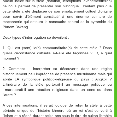
Aucun indice sur la stèle (datation, inscriptions événementielles)
ne nous permet de présenter son historique. D'autant plus que
cette stèle a été déplacée de son emplacement cultuel d'origine
pour servir d'élément constitutif à une énorme ceinture de
maçonnerie qui entoura le sanctuaire central de la pyramide du
Phnom Bakeng.
Deux types d'interrogation se dévoilent :
1. Qui est (sont) le(s) commanditaire(s) de cette stèle ? Dans
quelle circonstance cultuelle a-t-elle été façonnée ? Et, à quel
moment ?
2. Comment interpréter sa découverte dans une région
historiquement peu imprégnée de présence musulmane mais qui
abrite LA symbolique politico-religieuse du pays : Angkor ?
L'itinéraire de la stèle porterait-il un message politique ou
marquerait-il une réaction religieuse dans un sens ou dans
l’autre ?
A ces interrogations, il serait logique de relier la stèle à cette
période unique de l'histoire khmère où un roi s'est converti à
l'Islam et a régné durant seize ans sous le titre de sultan Ibrahim