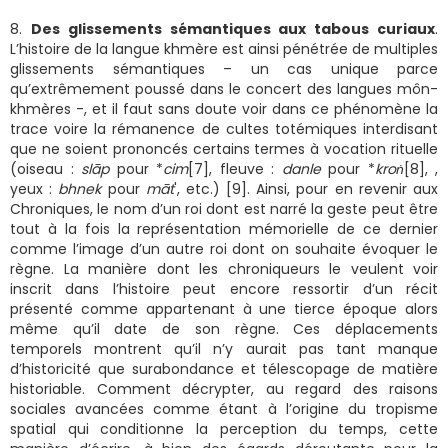
8.
Des glissements sémantiques aux tabous curiaux
.
L’histoire de la langue khmère est ainsi pénétrée de multiples
glissements sémantiques – un cas unique parce
qu’extrêmement poussé dans le concert des langues môn-
khmères -, et il faut sans doute voir dans ce phénomène la
trace voire la rémanence de cultes totémiques interdisant
que ne soient prononcés certains termes à vocation rituelle
(oiseau :
slāp
pour *
cim
[7]
, fleuve :
danle
pour *
kroṅ
[8]
,
,
yeux :
bhnek
pour
māt
', etc.) [9]. Ainsi, pour en revenir aux
Chroniques, le nom d’un roi dont est narré la geste peut être
tout à la fois la représentation mémorielle de ce dernier
comme l’image d’un autre roi dont on souhaite évoquer le
règne. La manière dont les chroniqueurs le veulent voir
inscrit dans l’histoire peut encore ressortir d’un récit
présenté comme appartenant à une tierce époque alors
même qu’il date de son règne. Ces déplacements
temporels montrent qu’il n’y aurait pas tant manque
d’historicité que surabondance et télescopage de matière
historiable. Comment décrypter, au regard des raisons
sociales avancées comme étant à l’origine du tropisme
spatial qui conditionne la perception du temps, cette