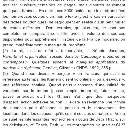
totaliser plusieurs centaines de pages, mais d’autres seulement
quelques dizaines. En outre, ces 3000 unités, une fois retranchées
les nombreuses copies d’un même texte (c’est le cas en particulier
des textes bouddhiques) ne regroupent en réalité qu’un petit millier
de textes différents. Dont certains, qui plus est, ne sont pas
complets. En comparant ce chiffre avec le volume des sources
disponibles pour appréhender l’histoire de la France moderne, on
prend immédiatement la mesure du problème.
(2). La règle est en effet la teknonymie, cf. Népote, Jacques,
Parenté et organisation sociale dans le Cambodge moderne et
contemporain. Quelques aspects et quelques applications du
modèle les régissant
, Genève, Olizane / CNRS, 1992, 255 p.
(3). Quand nous disons « bonjour » en français, qui est une
référence au temps, les Khmers disent volontiers « où allez-vous »,
une référence spatiale. Quand nous disposons d’une infinité de
variations sur le temps (passé simple, imparfait, futur proche,
passé antérieur, etc.) les Khmers n’ont que des marqueurs
d’aspect (action achevée ou non). Il existe en revanche une infinité
de nuances pour désigner la position et le mouvement des
locuteurs dans les espaces, qu’ils soient sociaux ou naturels. Voir à
ce sujet les intéressantes recherches en cours de Deth Thach, sur
les déictiques, cf. Thach, Deth, « Les morphèmes Na /na:/ et GI /?