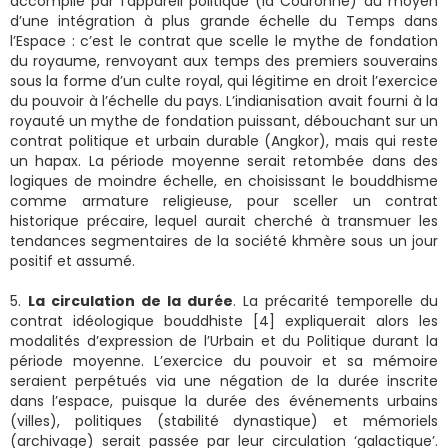
accomplie par l’appareil politique (la Couronne) au moyen
d’une intégration à plus grande échelle du Temps dans
l’Espace : c’est le contrat que scelle le mythe de fondation
du royaume, renvoyant aux temps des premiers souverains
sous la forme d’un culte royal, qui légitime en droit l’exercice
du pouvoir à l’échelle du pays. L’indianisation avait fourni à la
royauté un mythe de fondation puissant, débouchant sur un
contrat politique et urbain durable (Angkor), mais qui reste
un hapax. La période moyenne serait retombée dans des
logiques de moindre échelle, en choisissant le bouddhisme
comme armature religieuse, pour sceller un contrat
historique précaire, lequel aurait cherché à transmuer les
tendances segmentaires de la société khmère sous un jour
positif et assumé.
5.
La circulation de la durée
. La précarité temporelle du
contrat idéologique bouddhiste [4] expliquerait alors les
modalités d’expression de l’Urbain et du Politique durant la
période moyenne. L’exercice du pouvoir et sa mémoire
seraient perpétués via une négation de la durée inscrite
dans l’espace, puisque la durée des événements urbains
(villes), politiques (stabilité dynastique) et mémoriels
(archivage) serait passée par leur circulation ‘galactique’.