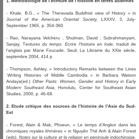
1. Méthodologie de l’écriture de l’histoire en terres asiennes
- Khale, B.G., « The Theravada Buddhist view of History » in
Journal of the American Oriental Society,
LXXXV, 3, July-
September 1965, p. 354-360.
- Rao, Narayana Velcheru ; Shulman, David ; Subrahmanyam,
Sanjay, T
extures du temps. Ecrire l’histoire en Inde
, traduit de
l’anglais par Marie Foucade, Seuil, La Librairie du XXIe siècle,
septembre 2004, 414 p.
- Thompson, Ashley, « Introductory Remarks between the Lines
:Writing Histories of Middle Cambodia » in Barbara Watson
Andaya(ed.)
Other Pasts: Women, Gender and History in Early
Modern Southeast Asia
, Honolulu, Center for Southeast Asian
Studies, 2000, p. 46-68.
2. Etude critique des sources de l’histoire de l’Asie du Sud-
Est
- Forest, Alain & Mak, Phoeun, « Le temps d’Angkor dans les
chroniques royales khmères » in Nguyên Thê Anh & Alain Forest
(eds),
Notes sur la culture et la religion en péninsule indochinoise,