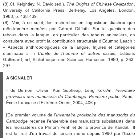
(8
).Cf. Keightley, N. David (ed.),
The Origins of Chinese Civilization
,
University of California Press, Berkeley, Los Angeles, London,
1983, p. 438-439.
(9). Voir, à ce sujet, les recherches en linguistique diachronique
môn-khmère menées par Gérard Diffloth. Sur la question des
tabous dans la langue, en particulier des tabous animaliers, on
consultera avec profit la contribution structurale d’Edumnd Leach :
« Aspects anthropologiques de la langue. Injures et catégories
d’animaux » in
L’unité de l’homme et autres essais
, Editions
Gallimard, nrf, Bibliothèque des Sciences Humaines, 1980, p. 263-
297.
A SIGNALER
- de Bernon, Olivier, Kun Sopheap, Leng Kok-An,
Inventaire
provisoire des manuscrits du Cambodge. Première partie
, Paris :
École française d'Extrême-Orient, 2004, 406 p.
[Ce premier volume de l'
Inventaire provisoire des manuscrits du
Cambodge
recense l'ensemble des manuscrits subsistants dans
les monastères de Phnom Penh et de la province de Kandal. Il
est le fruit d'un travail de terrain mené depuis 1990 par l'Ecole