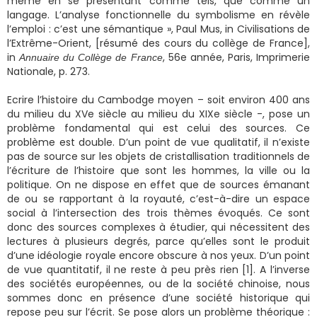
même en se présentant comme tels, que comme un
langage. L’analyse fonctionnelle du symbolisme en révèle
l’emploi : c’est une sémantique », Paul Mus, in Civilisations de
l’Extrême-Orient, [résumé des cours du collège de France],
in
, 56e année, Paris, Imprimerie
Annuaire du Collège de France
Nationale, p. 273.
Ecrire l’histoire du Cambodge moyen – soit environ 400 ans
du milieu du XVe siècle au milieu du XIXe siècle -, pose un
problème fondamental qui est celui des sources. Ce
problème est double. D’un point de vue qualitatif, il n’existe
pas de source sur les objets de cristallisation traditionnels de
l’écriture de l’histoire que sont les hommes, la ville ou la
politique. On ne dispose en effet que de sources émanant
de ou se rapportant à la royauté, c’est-à-dire un espace
social à l’intersection des trois thèmes évoqués. Ce sont
donc des sources complexes à étudier, qui nécessitent des
lectures à plusieurs degrés, parce qu’elles sont le produit
d’une idéologie royale encore obscure à nos yeux. D’un point
de vue quantitatif, il ne reste à peu près rien [1]. A l’inverse
des sociétés européennes, ou de la société chinoise, nous
sommes donc en présence d’une société historique qui
repose peu sur l’écrit. Se pose alors un problème théorique :